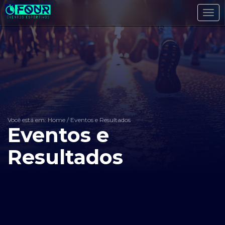
Toggl
navig
Você está em: Home
/
Eventos e Resultados
Eventos e
Resultados