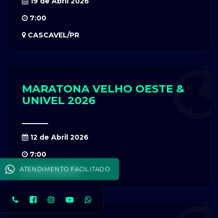
19 de Abril 2026
7:00
CASCAVEL/PR
MARATONA VELHO OESTE &
UNIVEL 2026
12 de Abril 2026
7:00
ATENDIMENTO FACILITADO
CASCAVEL/PR