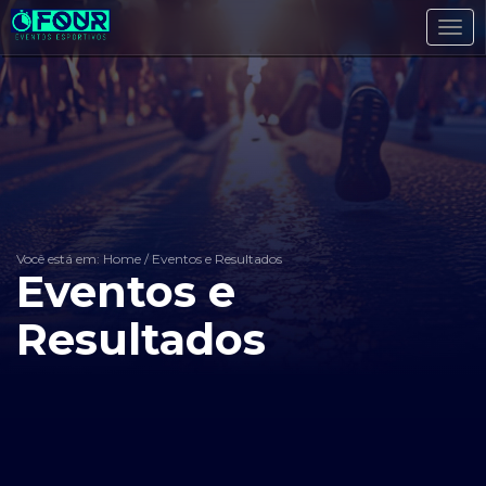
Toggl
navig
Você está em: Home
/
Eventos e Resultados
Eventos e
Resultados