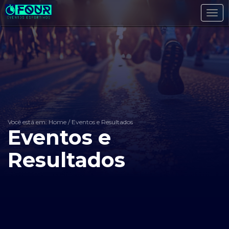
Toggl
navig
Você está em: Home
/
Eventos e Resultados
Eventos e
Resultados