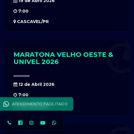
19 de Abril 2026
7:00
CASCAVEL/PR
MARATONA VELHO OESTE &
UNIVEL 2026
12 de Abril 2026
7:00
ATENDIMENTO FACILITADO
CASCAVEL/PR