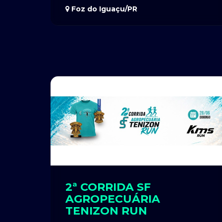
Foz do Iguaçu/PR
2ª CORRIDA SF
AGROPECUÁRIA
TENIZON RUN